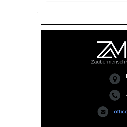
Zaubermensch 
offi