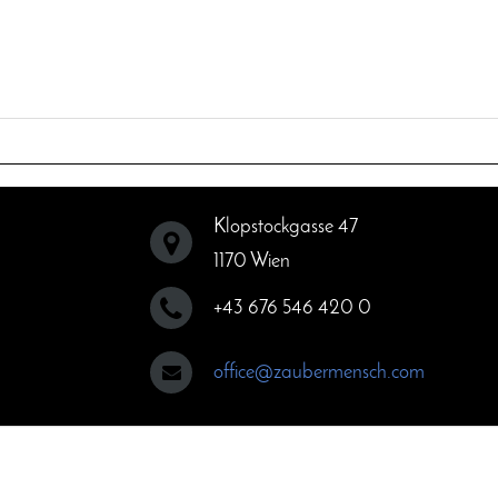
Klopstockgasse 47
1170 Wien
+43 676 546 420 0
office@zaubermensch.com