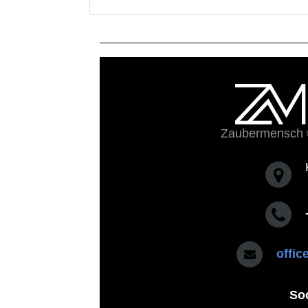
Zaubermensch 
offi
So