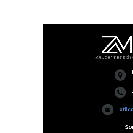
Zaubermensch 
offi
So