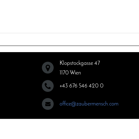
Klopstockgasse 47
1170 Wien
+43 676 546 420 0
office@zaubermensch.com