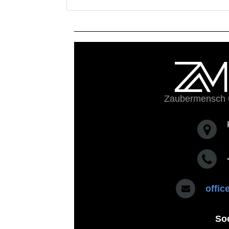
Zaubermensch 
offi
So