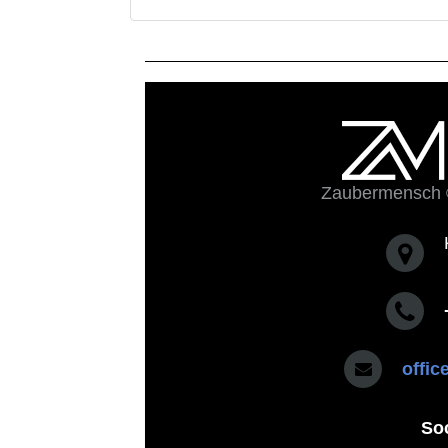
Zaubermensch 
offi
So